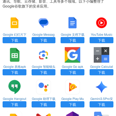
通讯、导航、云存储、影音、工具等多个领域。以下小编整理了
Google谷歌旗下的安卓应用。
Google 幻灯片下
Google Messag
Google 文档下载
YouTube Music
载最新版
es app下载
最新版
下载安卓最新版
下载
下载
下载
下载
Google 表格apk
Google 智能镜头
Google Go apk
Google Calculat
下载
app下载
下载
or apk下载
下载
下载
下载
下载
Google Hangout
Google 助理下载
Google Play Mu
Gemini3.5Pro安
s下载最新版
安卓版
sic apk下载安卓
卓手机版下载
下载
下载
下载
下载
版