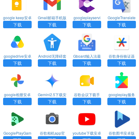
google keep安卓
Gmail邮箱手机版
googleplayservi
GoogleTranslate
版下载
安卓版
cesforar最新版a
翻译app下载
下载
下载
下载
下载
pp下载
googledrive安卓
Android无障碍套
Gboard输入法最
谷歌身份验证器
版下载
件最新版下载
新版下载
下载App安卓手
下载
下载
下载
下载
机版
google相册安卓
Gemini2.5下载安
谷歌会议下载手
googleplay服务
版下载
卓版
机版
框架最新下载
下载
下载
下载
下载
GooglePlayGam
谷歌相机app官
youtube下载安卓
谷歌图书安卓版