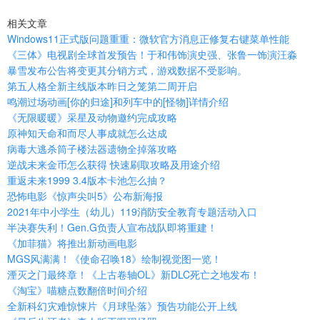
相关文章
Windows11正式版问题重重：微软官方消息正修复右键菜单性能
《三体》电视剧全球首发预告！于和伟饰演史强、张鲁一饰演汪淼
暴雪发布公告将变更其分销方式，游戏数据不受影响。
第五人格全新主线版本昨日之笼第二周开启
鸣潮过场动画[你的归途]和列车中的[怪物]详情介绍
《无限暖暖》采星及动物邀约完成攻略
原神知天命和而尽人事成就怎么达成
病毒大逃杀筒子楼法器遗物全掉落攻略
逆战未来金币怎么获得 快速刷取攻略及用途介绍
重返未来1999 3.4版本卡池怎么抽？
恐怖电影《惊声尖叫5》公布新海报
2021年中小学生（幼儿）119消防安全教育专题活动入口
半决赛失利！Gen.G负责人宣布战队即将重建！
《加菲猫》将推出新动画电影
MGS风满满！《使命召唤18》绘制视觉图一览！
湮灭之门最终章！《上古卷轴OL》新DLC死亡之地发布！
《淘宝》喵糖点数翻倍时间介绍
全新科幻灾难惊悚片《月球坠落》预告功能公开上线