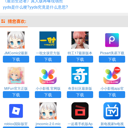
《最后生还者》真人版再曝现场照
yyds是什么梗?yyds究竟是什么意思?
猜您喜欢:
JMComic2最新
一耽女孩官方版
特工17最新版本
Picsart美易下载
安装包
下载漫画安装
24.8下载
正版免费中文版
下载
下载
下载
下载
MiFun官方正版
小小影视 官网版
奇异社区最新版
小小影视app官
下载2026
本
方版下载
下载
下载
下载
下载
roblox国际版官
jmcomic.2.0.mic
一起看手机版Ap
新电视家tv电视