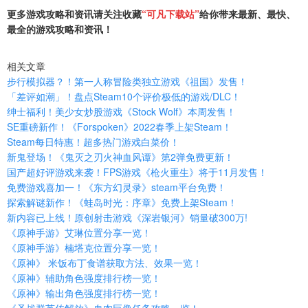
更多游戏攻略和资讯请关注收藏
“可凡下载站”
给你带来最新、最快、
最全的游戏攻略和资讯！
相关文章
步行模拟器？！第一人称冒险类独立游戏《祖国》发售！
「差评如潮」！盘点Steam10个评价极低的游戏/DLC！
绅士福利！美少女炒股游戏《Stock Wolf》本周发售！
SE重磅新作！《Forspoken》2022春季上架Steam！
Steam每日特惠！超多热门游戏白菜价！
新鬼登场！《鬼灭之刃火神血风谭》第2弹免费更新！
国产超好评游戏来袭！FPS游戏《枪火重生》将于11月发售！
免费游戏喜加一！《东方幻灵录》steam平台免费！
探索解谜新作！《蛙岛时光：序章》免费上架Steam！
新内容已上线！原创射击游戏《深岩银河》销量破300万!
《原神手游》艾琳位置分享一览！
《原神手游》楠塔克位置分享一览！
《原神》 米饭布丁食谱获取方法、效果一览！
《原神》辅助角色强度排行榜一览！
《原神》输出角色强度排行榜一览！
《圣战群英传解放》血肉巨像任务攻略一览！