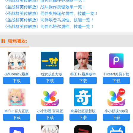
《圣战群英传解放》战斗操作按键效果一览！
《圣战群英传解放》同伴奥梅瑞尔属性、技能一览！
《圣战群英传解放》同伴埃贾马属性、技能一览！
《圣战群英传解放》同伴巴塔尔属性、技能一览！
猜您喜欢:
JMComic2最新
一耽女孩官方版
特工17最新版本
Picsart美易下载
安装包
下载漫画安装
24.8下载
正版免费中文版
下载
下载
下载
下载
MiFun官方正版
小小影视 官网版
奇异社区最新版
小小影视app官
下载2026
本
方版下载
下载
下载
下载
下载