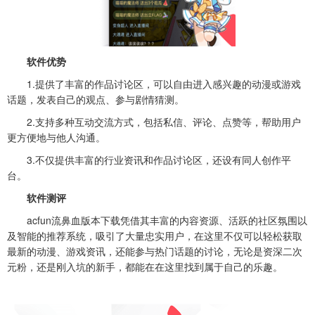
软件优势
1.提供了丰富的作品讨论区，可以自由进入感兴趣的动漫或游戏
话题，发表自己的观点、参与剧情猜测。
2.支持多种互动交流方式，包括私信、评论、点赞等，帮助用户
更方便地与他人沟通。
3.不仅提供丰富的行业资讯和作品讨论区，还设有同人创作平
台。
软件测评
acfun流鼻血版本下载凭借其丰富的内容资源、活跃的社区氛围以
及智能的推荐系统，吸引了大量忠实用户，在这里不仅可以轻松获取
最新的动漫、游戏资讯，还能参与热门话题的讨论，无论是资深二次
元粉，还是刚入坑的新手，都能在在这里找到属于自己的乐趣。