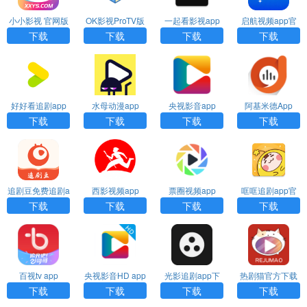
小小影视 官网版
OK影视ProTV版
一起看影视app
启航视频app官
下载2026
官方下载
官方下载最新版
方下载
下载
下载
下载
下载
本
好好看追剧app
水母动漫app
央视影音app
阿基米德App
下载
下载
下载
下载
下载
追剧豆免费追剧a
西影视频app
票圈视频app
哐哐追剧app官
pp
方下载
下载
下载
下载
下载
百视tv app
央视影音HD app
光影追剧app下
热剧猫官方下载
载正版官方2026
最新版本
下载
下载
下载
下载