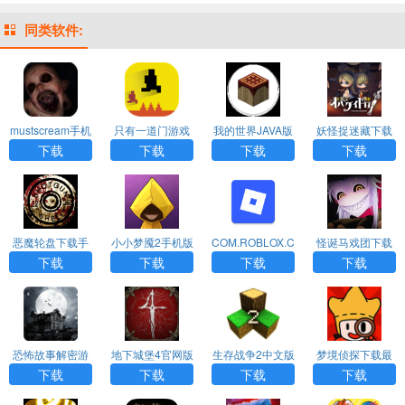
同类软件:
mustscream手机
只有一道门游戏
我的世界JAVA版
妖怪捉迷藏下载
版下载免费版
手机版下载
下载手机版最新
正版
下载
下载
下载
下载
恶魔轮盘下载手
小小梦魇2手机版
COM.ROBLOX.C
怪诞马戏团下载
机版
下载
LIENT最新版下
官方正版安卓版
下载
下载
下载
下载
载
恐怖故事解密游
地下城堡4官网版
生存战争2中文版
梦境侦探下载最
戏
下载
下载联机版
新版
下载
下载
下载
下载