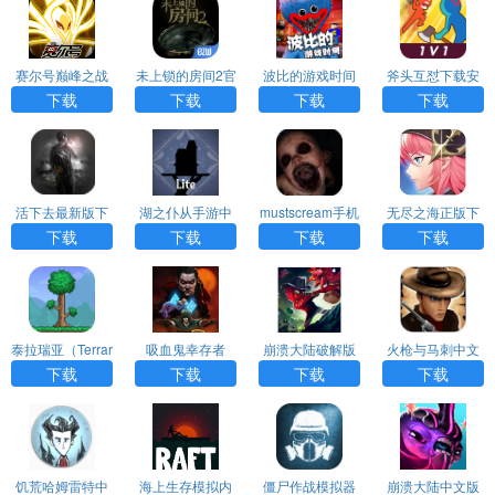
赛尔号巅峰之战
未上锁的房间2官
波比的游戏时间
斧头互怼下载安
下载官网
方版下载
正版手机版
装正版
下载
下载
下载
下载
活下去最新版下
湖之仆从手游中
mustscream手机
无尽之海正版下
载
文版
版下载免费版
载
下载
下载
下载
下载
泰拉瑞亚（Terrar
吸血鬼幸存者
崩溃大陆破解版
火枪与马刺中文
ia）
无限血无限资源
破解版 v1.2 安卓
下载
下载
下载
下载
中文 v100.0.93
版
安卓最新版
饥荒哈姆雷特中
海上生存模拟内
僵尸作战模拟器
崩溃大陆中文版