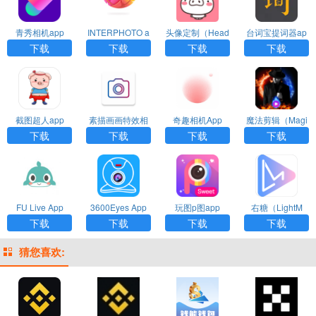
青秀相机app
INTERPHOTO a
头像定制（Head
台词宝提词器ap
pp
portrait makin
p
下载
下载
下载
下载
g）app
截图超人app
素描画画特效相
奇趣相机App
魔法剪辑（Magi
机app
c Video）App
下载
下载
下载
下载
FU Live App
3600Eyes App
玩图p图app
右糖（LightM
V）app
下载
下载
下载
下载
猜您喜欢: