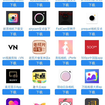
下载安装
方下载
版下载
19 手机版下载
下载
下载
下载
下载
邮票相机下载安
airycam安卓版下
FadCam官网手
prequel相机安卓
装手机版
载
机版下载
版下载
下载
下载
下载
下载
vn视频剪辑（VN
老照片修复神器a
美啦相机（Perfe
500px中国版app
- Video Editor）
pp
ct Me）app
下载
下载
下载
下载
app
索尼显示App
趣卡点app
萌动日杂相机
万能相册大师ap
（RiZaCam）ap
p
下载
下载
下载
下载
p