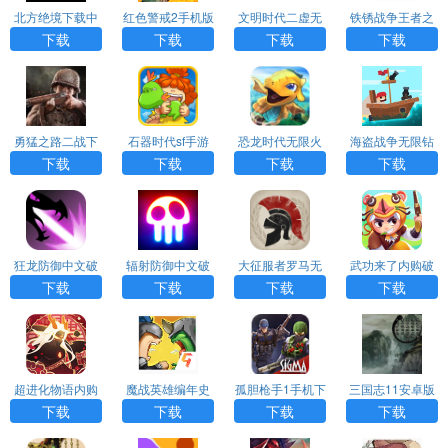
北方绝境下载中
红色警戒2手机版
文明时代二虚无
铁锈战争王者之
文版
中文版下载
战手游最新版下
下载
下载
下载
下载
载
勇猛之路二战下
石器时代sf手游
恐龙时代无限火
海盗战争无限钻
载最新版本
力版
石金币版
下载
下载
下载
下载
狂龙防御中文破
辐射防御中文破
大征服者罗马无
武功来了内购破
解版
解版
限勋章版
解版
下载
下载
下载
下载
超进化物语内购
魔战英雄编年史
孤胆枪手1手机下
三国志11安卓版
免费版
内购破解版
载
中文版单机
下载
下载
下载
下载