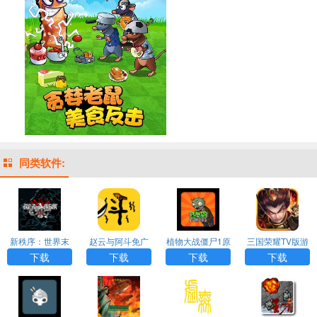
同类软件:
新秩序：世界末
赵云与阿斗免广
植物大战僵尸1原
三国荣耀TV版游
日汉化版游戏AP
告版下载
版下载中文版
戏APP下载
下载
下载
下载
下载
P下载