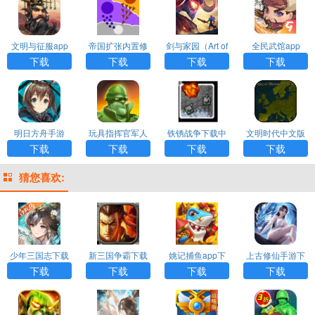
文明与征服app
帝国扩张内置修
剑与家园（Art of
全民武馆app
改器MOD
Conquest）app
下载
下载
下载
下载
明日方舟手游
玩具指挥官军人
铁锈战争下载中
文明时代中文版
战斗游戏下载
文版
下载官方版
下载
下载
下载
下载
猜您喜欢:
少年三国志下载
新三国争霸下载
姚记捕鱼app下
上古修仙手游下
载
载
下载
下载
下载
下载