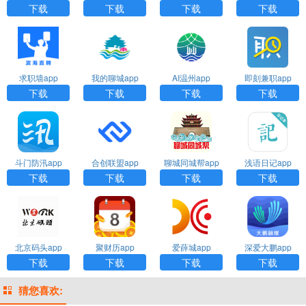
下载
下载
下载
下载
求职墙app
我的聊城app
AI温州app
即刻兼职app
下载
下载
下载
下载
斗门防汛app
合创联盟app
聊城同城帮app
浅语日记app
下载
下载
下载
下载
北京码头app
聚财历app
爱薛城app
深爱大鹏app
下载
下载
下载
下载
猜您喜欢: