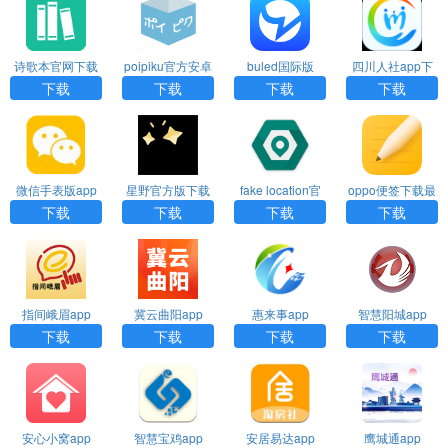
诗歌本官网下载
poipiku官方安卓
buled国际版
四川人社app下
下载
载官网版
下载
下载
下载
下载
微信手表版app
星野官方版下载
fake location官
oppo便签下载最
下载
网版下载
新版
下载
下载
下载
下载
指间峨眉app
冀云曲阳app
惠来事app
智慧阳城app
下载
下载
下载
下载
安心小窝app
智慧宝鸡app
安居易达app
鹰城通app