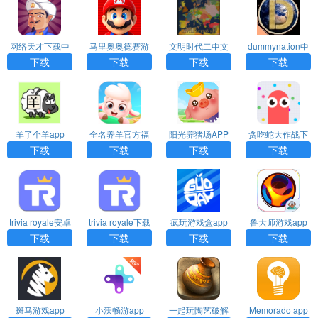
网络天才下载中
马里奥奥德赛游
文明时代二中文
dummynation中
文版
戏手机版中文
版
文版免费下载
下载
下载
下载
下载
羊了个羊app
全名养羊官方福
阳光养猪场APP
贪吃蛇大作战下
利APP
载安装
下载
下载
下载
下载
trivia royale安卓
trivia royale下载
疯玩游戏盒app
鲁大师游戏app
手机版下载app
app
下载
下载
下载
下载
斑马游戏app
小沃畅游app
一起玩陶艺破解
Memorado app