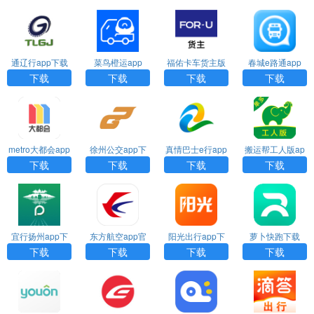
通辽行app下载
菜鸟橙运app
福佑卡车货主版
春城e路通app
公交车
下载
下载
下载
下载
下载
metro大都会app
徐州公交app下
真情巴士e行app
搬运帮工人版ap
官方下载
载安装
下载
p
下载
下载
下载
下载
宜行扬州app下
东方航空app官
阳光出行app下
萝卜快跑下载
载
网下载
载
下载
下载
下载
下载