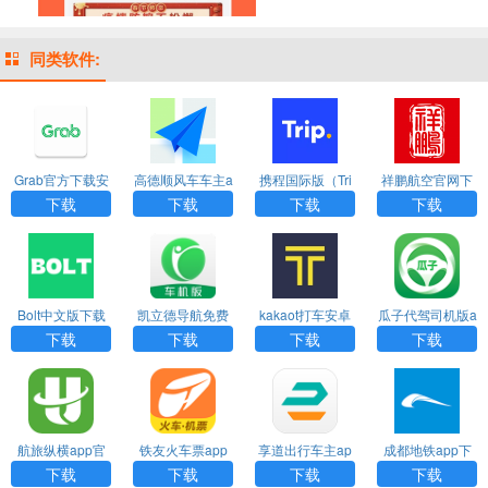
同类软件:
Grab官方下载安
高德顺风车车主a
携程国际版（Tri
祥鹏航空官网下
卓版app
pp官方版最新版
p.com）app
载app
下载
下载
下载
下载
Bolt中文版下载
凯立德导航免费
kakaot打车安卓
瓜子代驾司机版a
车机版2024最新
下载
pp下载
下载
下载
下载
下载
版
航旅纵横app官
铁友火车票app
享道出行车主ap
成都地铁app下
方下载
下载
p下载最新版
载
下载
下载
下载
下载