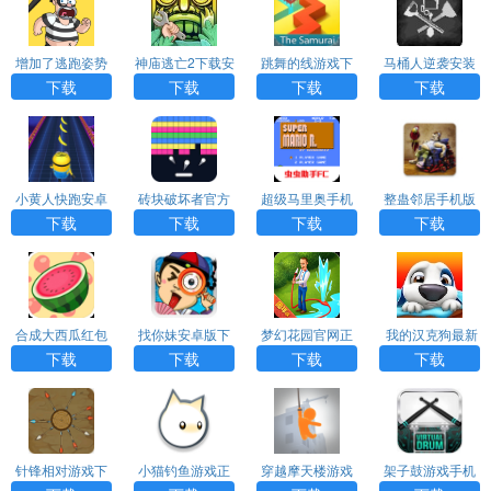
增加了逃跑姿势
神庙逃亡2下载安
跳舞的线游戏下
马桶人逆袭安装
游戏下载
装
载安装
最新版
下载
下载
下载
下载
小黄人快跑安卓
砖块破坏者官方
超级马里奥手机
整蛊邻居手机版
下载
下载中文版
版安装
下载安装
下载
下载
下载
下载
合成大西瓜红包
找你妹安卓版下
梦幻花园官网正
我的汉克狗最新
版官方正版
载
版下载
版下载
下载
下载
下载
下载
针锋相对游戏下
小猫钓鱼游戏正
穿越摩天楼游戏
架子鼓游戏手机