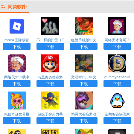
同类软件:
roblox国际版官
不一样的扫雷（E
红警手机版中文
网络天才官网下
网版入口
roTrapSweepe
下载
载安装
下载
下载
下载
下载
r）
网络天才下载中
马里奥奥德赛游
文明时代二中文
dummynation中
文版
戏手机版中文
版
文版免费下载
下载
下载
下载
下载
佩皮奇迹世界最
超级子弹火力手
精灵大召唤游戏
企鹅爸爸快回家
新版完整版下载
游下载
下载
安卓版下载
下载
下载
下载
下载