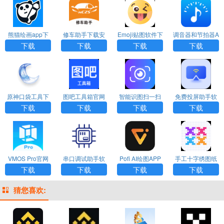
熊猫绘画app下
修车助手下载安
Emoji贴图软件下
调音器和节拍器A
载安装
装免费版
载
PP免费下载手机
下载
下载
下载
下载
版
原神口袋工具下
图吧工具箱官网
智能识图扫一扫
免费投屏助手软
载最新版
下载
软件
件下载安装
下载
下载
下载
下载
VMOS Pro官网
串口调试助手软
Pofi AI绘图APP
手工十字绣图纸
下载
件下载
官方版下载
设计（Cross Stit
下载
下载
下载
下载
ch Embroidery）
App
猜您喜欢: