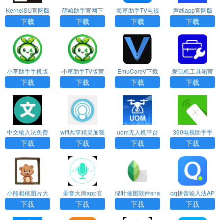
KernelSU官网版
萌娘助手官网下
海草助手TV电视
声线app官网版
下载
载安装最新版
版下载
下载
下载
下载
下载
下载
小草助手手机版
小草助手TV版官
EmuCoreV下载
爱玩机工具箱官
官网下载
方下载
网下载
下载
下载
下载
下载
中文输入法免费
wifi共享精灵加强
uom无人机平台
360电视助手手
下载
版
官网正版下载
机版官网
下载
下载
下载
下载
小熊相框图片大
录音大师app官
绿叶修图软件sna
qq拼音输入法AP
全
方下载
pseed下载
P官方正版下载
下载
下载
下载
下载