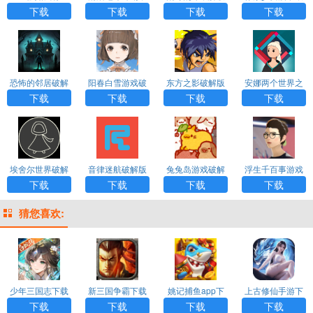
个亿破解版app
文破解版app下
（Nulls Brawl）
解版（Pixel Poc
下载
下载
下载
下载
下载
载
app下载
a）app下载
恐怖的邻居破解
阳春白雪游戏破
东方之影破解版
安娜两个世界之
版（Scary Mansi
解版app下载
（Shadow of the
间破解版（Alte
下载
下载
下载
下载
on）app下载
Orient）app
r）app下载
埃舍尔世界破解
音律迷航破解版
兔兔岛游戏破解
浮生千百事游戏
版（Chronerche
（Rytmos）app
版（sdk）app下
破解版（The Wr
下载
下载
下载
下载
r）app下载
下载
载
eck）app下载
猜您喜欢:
少年三国志下载
新三国争霸下载
姚记捕鱼app下
上古修仙手游下
载
载
下载
下载
下载
下载