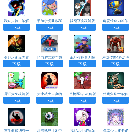
我功夫特牛破解
米加小镇世界20
猛鬼宿舍破解版
电竞传奇内置作
版下载安装
26最新版破解版
MOD菜单下载
弊菜单手机版
下载
下载
下载
下载
无广告
桑尼汉化版内置
F1方程式赛车破
战地模拟器无限
塔防传奇4科幻塔
菜单app下载
解版（Monopost
武器破解版app
防破解版（Defe
下载
下载
下载
下载
o playmods）ap
nse Legend 4）
p
app下载
厨师大亨破解版
大小武士生存物
单枪匹马2破解版
弹跳角斗士破解
（Kitchen Fever:
语破解版（Daish
app下载
版app下载
下载
下载
下载
下载
Food Tycoon）a
o）app
pp
重生假如我有一
清洁地球计划中
荒野乱斗破解版
像素少女波卡破