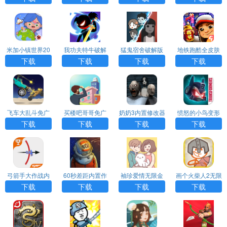
级
米加小镇世界20
我功夫特牛破解
猛鬼宿舍破解版
地铁跑酷全皮肤
26最新版破解版
版下载安装
MOD菜单下载
全滑板全背饰中
下载
下载
下载
下载
无广告
文版
飞车大乱斗免广
买楼吧哥哥免广
奶奶3内置修改器
愤怒的小鸟变形
告无限金币版
告版
mod
金刚无限金币钻
下载
下载
下载
下载
石版
弓箭手大作战内
60秒差距内置作
袖珍爱情无限金
画个火柴人2无限
置作弊菜单2023
弊菜单手机版
币钞票游戏APP
生命版无敌版
下载
下载
下载
下载