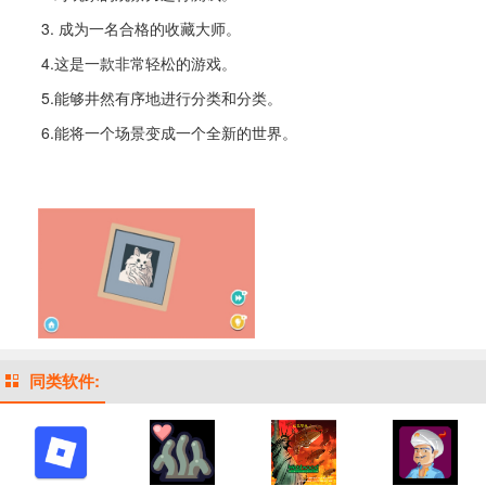
3. 成为一名合格的收藏大师。
4.这是一款非常轻松的游戏。
5.能够井然有序地进行分类和分类。
6.能将一个场景变成一个全新的世界。
同类软件: