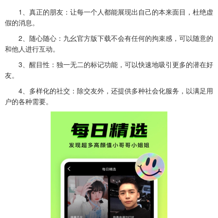
1、真正的朋友：让每一个人都能展现出自己的本来面目，杜绝虚
假的消息。
2、随心随心：九幺官方版下载不会有任何的拘束感，可以随意的
和他人进行互动。
3、醒目性：独一无二的标记功能，可以快速地吸引更多的潜在好
友。
4、多样化的社交：除交友外，还提供多种社会化服务，以满足用
户的各种需要。