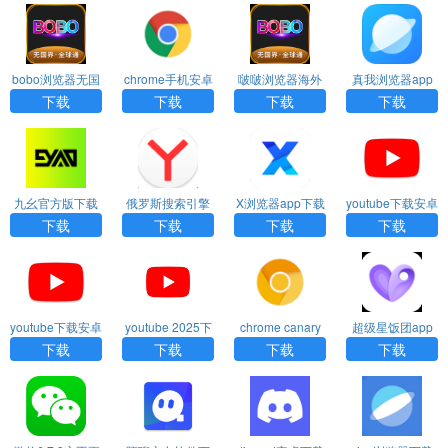
bobo浏览器无国
chrome手机安卓
啵啵浏览器海外
真我浏览器app
界全球通最新版
版
谷歌版
下载安装手机版
下载
下载
下载
下载
下载
九幺官方版下载
俄罗斯搜索引擎
X浏览器app下载
youtube下载安卓
官方版下载
版
下载
下载
下载
下载
youtube下载安卓
youtube 2025下
chrome canary
超级星饭团app
版
载
安卓版下载
下载安卓
下载
下载
下载
下载