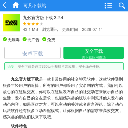
可凡下载站
九幺官方版下载 3.2.4
43.1 MB
|
浏览通讯
|
更新时间：2026-07-11
无病毒
无广告
免费
安全下载
安卓下载
需下载应用市场
说明：
安全下载是通过360助手获取所需应用，安全绿色便捷。
九幺官方版下载
是一款非常好用的社交聊天软件，这款软件受到
很多年轻用户的追捧，所有的用户都采用了实名制的方式，我们可以
放心的在这里交友，你可以在这里发布自己的社交动态来展示自己的
生活，发布自己的交友需求，也能感兴趣的版块中浏览其他人发布的
动态内容，如果喜欢对方，可以主动的关注或者留言评论，除了动态
玩法软件还有很多互动匹配模式，让你根据自己的需求来高效交友，
感兴趣的朋友们快来下载吧。
软件特色