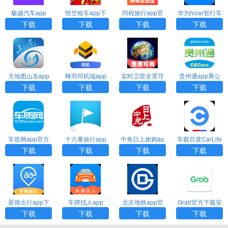
极越汽车app
悟空租车app下
同程旅行app官
华为hicar智行车
载官网最新版本
方下载安卓版
机版通用版
下载
下载
下载
下载
天地图山东app
蜂羽司机端app
实时卫星全景导
贵州通app乘公
下载
下载
航软件下载安装
交
下载
下载
下载
下载
手机版
车质网app官方
十六番旅行app
中免日上旅购ap
车载百度CarLife
下载
官网下载安装
p下载
最新版本
下载
下载
下载
下载
星骑出行app下
车牌找人app
北京地铁app官
Grab官方下载安
载官方版
方下载安装最新
卓版app
下载
下载
下载
下载
版