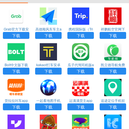
Grab官方下载安
高德顺风车车主a
携程国际版（Tri
祥鹏航空官网下
卓版app
pp官方版最新版
p.com）app
载app
下载
下载
下载
下载
Bolt中文版下载
kakaot打车安卓
瓜子代驾司机版a
凯立德导航免费
下载
pp下载
车机版2024最新
下载
下载
下载
下载
版
货拉拉叫车app
一起看地图手机
运满满货主app
追迹定位手机软
官方下载
版下载
下载安装最新版
件2024官方版下
下载
下载
下载
下载
本
载