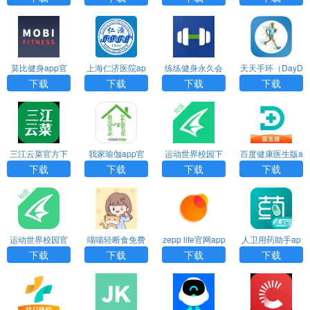
莫比健身app官
上海仁济医院ap
练练健身永久会
天天手环（DayD
网下载
p
员版本
ay Band）app
下载
下载
下载
下载
三江云菜官方下
我家瑜伽app官
运动世界校园下
百度健康医生版a
载app
方下载最新版
载官方版
pp下载安装最新
下载
下载
下载
下载
版
运动世界校园官
喵喵轻断食免费
zepp life官网app
人卫用药助手ap
方版下载
版
下载
p下载
下载
下载
下载
下载