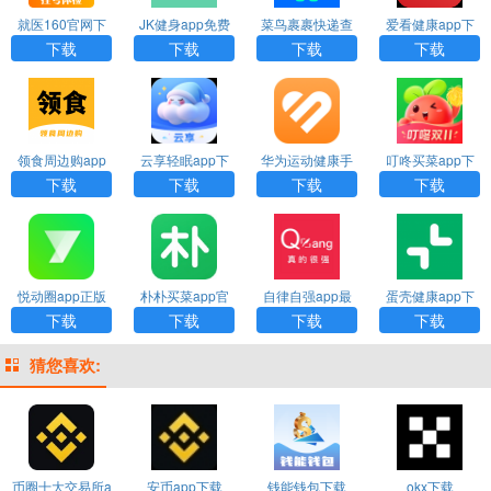
就医160官网下
JK健身app免费
菜鸟裹裹快递查
爱看健康app下
载
下载
询官方版下载
载安装最新版本
下载
下载
下载
下载
领食周边购app
云享轻眠app下
华为运动健康手
叮咚买菜app下
下载
载安装官网版
表app下载安装
载安装免费版
下载
下载
下载
下载
悦动圈app正版
朴朴买菜app官
自律自强app最
蛋壳健康app下
免费版
网版下载
新版
载最新版
下载
下载
下载
下载
猜您喜欢:
币圈十大交易所a
安币app下载
钱能钱包下载
okx下载