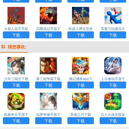
火柴人高手手机
闪耀战记手游下
机器人搏击竞技
零重力玩偶决斗
版下载
载
场游戏下载
游戏下载
下载
下载
下载
下载
猜您喜欢:
少年三国志下载
新三国争霸下载
姚记捕鱼app下
上古修仙手游下
载
载
下载
下载
下载
下载
风暴奇兵手游下
仙梦奇缘手游下
英魂之刃下载
兵人大战无限金
载
载
币版
下载
下载
下载
下载