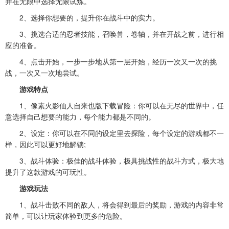
并在无限中选择无限试炼。
2、选择你想要的，提升你在战斗中的实力。
3、挑选合适的忍者技能，召唤兽，卷轴，并在开战之前，进行相
应的准备。
4、点击开始，一步一步地从第一层开始，经历一次又一次的挑
战，一次又一次地尝试。
游戏特点
1、像素火影仙人自来也版下载冒险：你可以在无尽的世界中，任
意选择自己想要的能力，每个能力都是不同的。
2、设定：你可以在不同的设定里去探险，每个设定的游戏都不一
样，因此可以更好地解锁;
3、战斗体验：极佳的战斗体验，极具挑战性的战斗方式，极大地
提升了这款游戏的可玩性。
游戏玩法
1、战斗击败不同的敌人，将会得到最后的奖励，游戏的内容非常
简单，可以让玩家体验到更多的危险。