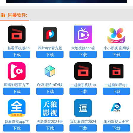
同类软件:
一起看手机版Ap
荐片app官方版
大地视频app官
小小影视 官网版
p下载安装免费版
下载
方下载
下载2026
下载
下载
下载
下载
即看影视官方下
OK影视ProTV版
一起看手机版ap
一起看影视app
载2025
官方下载
p官网版下载
官方下载最新版
下载
下载
下载
下载
本
快看影视app下
天狼影院2024最
逗别看影院2024
泡泡影视大全官
载免费
新版下载
最新版下载
方正版下载
下载
下载
下载
下载