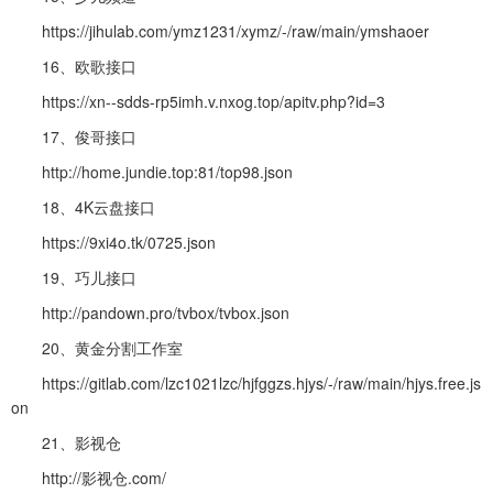
https://jihulab.com/ymz1231/xymz/-/raw/main/ymshaoer
16、欧歌接口
https://xn--sdds-rp5imh.v.nxog.top/apitv.php?id=3
17、俊哥接口
http://home.jundie.top:81/top98.json
18、4K云盘接口
https://9xi4o.tk/0725.json
19、巧儿接口
http://pandown.pro/tvbox/tvbox.json
20、黄金分割工作室
https://gitlab.com/lzc1021lzc/hjfggzs.hjys/-/raw/main/hjys.free.js
on
21、影视仓
http://影视仓.com/