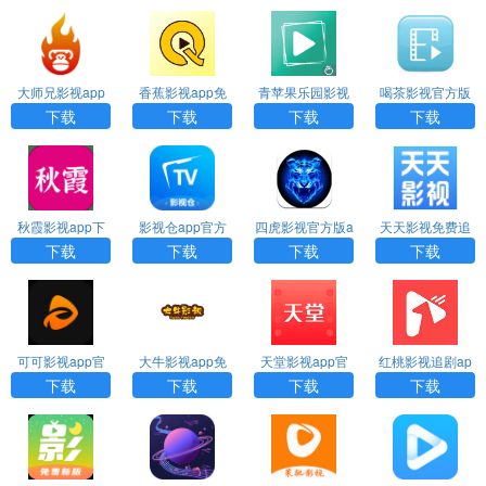
大师兄影视app
香蕉影视app免
青苹果乐园影视
喝茶影视官方版
最新安卓版下载
费版下载
免费版下载
下载
下载
下载
下载
下载
秋霞影视app下
影视仓app官方
四虎影视官方版a
天天影视免费追
载
免费版下载
pp下载
剧app下载
下载
下载
下载
下载
可可影视app官
大牛影视app免
天堂影视app官
红桃影视追剧ap
方下载最新版
费下载
方去广告版下载
p下载
下载
下载
下载
下载