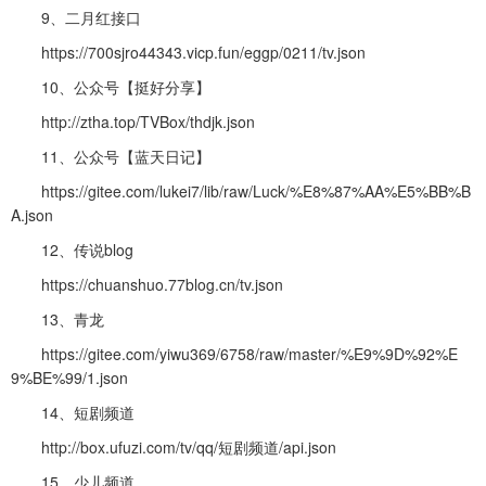
9、二月红接口
https://700sjro44343.vicp.fun/eggp/0211/tv.json
10、公众号【挺好分享】
http://ztha.top/TVBox/thdjk.json
11、公众号【蓝天日记】
https://gitee.com/lukei7/lib/raw/Luck/%E8%87%AA%E5%BB%B
A.json
12、传说blog
https://chuanshuo.77blog.cn/tv.json
13、青龙
https://gitee.com/yiwu369/6758/raw/master/%E9%9D%92%E
9%BE%99/1.json
14、短剧频道
http://box.ufuzi.com/tv/qq/短剧频道/api.json
15、少儿频道