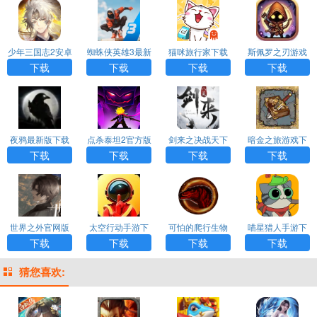
载
少年三国志2安卓
蜘蛛侠英雄3最新
猫咪旅行家下载
斯佩罗之刃游戏
版下载
版下载安装
下载
下载
下载
下载
下载
夜鸦最新版下载
点杀泰坦2官方版
剑来之决战天下
暗金之旅游戏下
下载
最新版下载
载
下载
下载
下载
下载
世界之外官网版
太空行动手游下
可怕的爬行生物
喵星猎人手游下
下载
载
最新版下载
载
下载
下载
下载
下载
猜您喜欢: