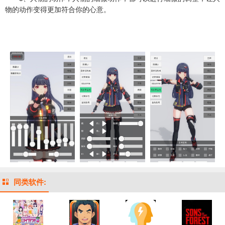
物的动作变得更加符合你的心意。
同类软件: