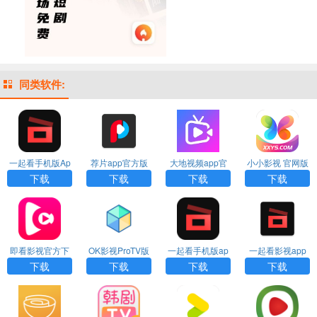
同类软件:
一起看手机版Ap
荐片app官方版
大地视频app官
小小影视 官网版
p下载安装免费版
下载
方下载
下载2026
下载
下载
下载
下载
即看影视官方下
OK影视ProTV版
一起看手机版ap
一起看影视app
载2025
官方下载
p官网版下载
官方下载最新版
下载
下载
下载
下载
本