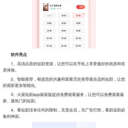
软件亮点
1、高清品质的短剧资源，让您可以在手机上享受最好的画质和音
质体验。
2、智能推荐，根据您的兴趣和观看历史推荐最合适的短剧，让您
的观影更加智能化。
3、火柴短剧app最新版提供免费观看服务，让您可以免费观看最
新、最热门的短剧。
4、看短剧没有任何的限制，无需会员，无广告打扰，看剧追剧必
备的神器。