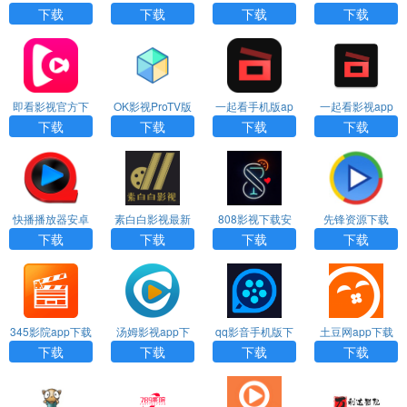
p下载安装免费版
下载
方下载
下载2026
下载
下载
下载
下载
即看影视官方下
OK影视ProTV版
一起看手机版ap
一起看影视app
载2025
官方下载
p官网版下载
官方下载最新版
下载
下载
下载
下载
本
快播播放器安卓
素白白影视最新
808影视下载安
先锋资源下载
最新下载
版安卓下载
卓
下载
下载
下载
下载
345影院app下载
汤姆影视app下
qq影音手机版下
土豆网app下载
载
载 app
官方版免费
下载
下载
下载
下载