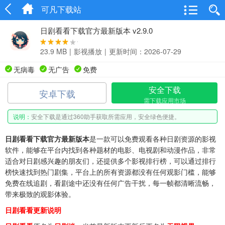
可凡下载站
日剧看看下载官方最新版本 v2.9.0
23.9 MB
|
影视播放
|
更新时间：2026-07-29
无病毒
无广告
免费
安全下载
安卓下载
需下载应用市场
说明：
安全下载是通过360助手获取所需应用，安全绿色便捷。
日剧看看下载官方最新版本
是一款可以免费观看各种日剧资源的影视
软件，能够在平台内找到各种题材的电影、电视剧和动漫作品，非常
适合对日剧感兴趣的朋友们，还提供多个影视排行榜，可以通过排行
榜快速找到热门剧集，平台上的所有资源都没有任何观影门槛，能够
免费在线追剧，看剧途中还没有任何广告干扰，每一帧都清晰流畅，
带来极致的观影体验。
日剧看看更新说明