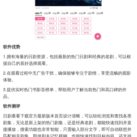
软件优势
1.拥有海量的日剧资源，包括最新的热门日剧和经典的老剧，可以根
据自己的喜好选择观看。
2.在观看过程中无广告干扰，确保能够专注于剧情，享受流畅的观影
体验。
3.提供实时热门书影音榜单，帮助用户了解当前热门和高口碑的作
品。
软件测评
日剧看看下载官方最新版本首页设计清晰，可以轻松浏览和查找各类
剧集，无论是新上架的热门剧集，还是经典老剧，都能快速找到并直
接播放，搜索功能也非常智能，只需输入部分文字，即可自动联想并
匹配相关剧集，即使剧名记忆模糊，也能快速找到目标内容，还支持