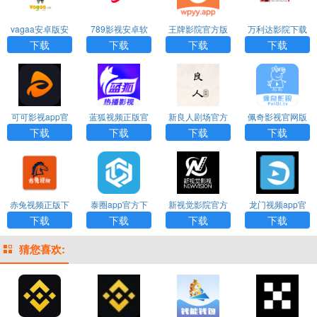
vagaa安卓版安
789影视安卓软
王牌影院官方版
万利达影院下载
装包app
件下载
下载安装最新版
下载
下载
下载
下载
可可影视app官
蓝狐视频正版官
新良人剧场官方
佩奇影视官网版
方免费下载
方下载
版下载
下载
下载
下载
下载
下载
赤兔视频正版下
泰圈app官方下
新视觉影院官方
龙门视频app官
载(看剧)
载最新版2024
版下载
网最新版下载
下载
下载
下载
下载
猜您喜欢: