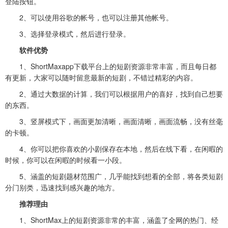
登陆按钮。
2、可以使用谷歌的帐号，也可以注册其他帐号。
3、选择登录模式，然后进行登录。
软件优势
1、ShortMaxapp下载平台上的短剧资源非常丰富，而且每日都
有更新，大家可以随时留意最新的短剧，不错过精彩的内容。
2、通过大数据的计算，我们可以根据用户的喜好，找到自己想要
的东西。
3、竖屏模式下，画面更加清晰，画面清晰，画面流畅，没有丝毫
的卡顿。
4、你可以把你喜欢的小剧保存在本地，然后在线下看，在闲暇的
时候，你可以在闲暇的时候看一小段。
5、涵盖的短剧题材范围广，几乎能找到想看的全部，将各类短剧
分门别类，迅速找到感兴趣的地方。
推荐理由
1、ShortMax上的短剧资源非常的丰富，涵盖了全网的热门、经