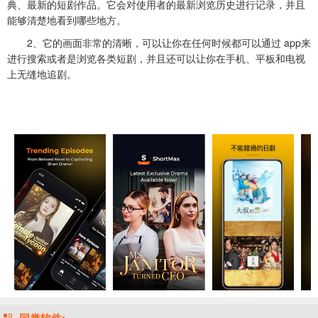
典、最新的短剧作品。它会对使用者的最新浏览历史进行记录，并且
能够清楚地看到哪些地方。
2、它的画面非常的清晰，可以让你在任何时候都可以通过 app来
进行搜索或者是浏览各类短剧，并且还可以让你在手机、平板和电视
上无缝地追剧。