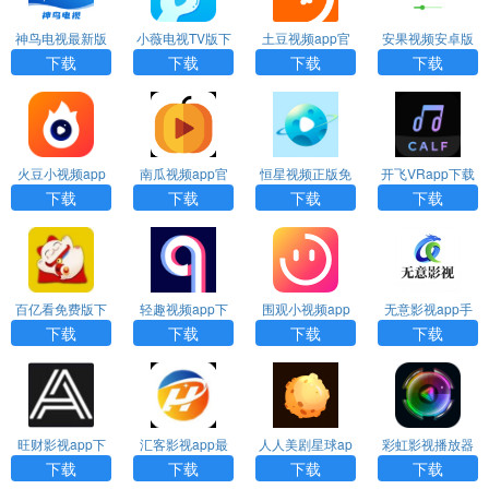
神鸟电视最新版
小薇电视TV版下
土豆视频app官
安果视频安卓版
下载
载
方版下载
下载
下载
下载
下载
下载
火豆小视频app
南瓜视频app官
恒星视频正版免
开飞VRapp下载
下载
网版下载
费下载
下载
下载
下载
下载
百亿看免费版下
轻趣视频app下
围观小视频app
无意影视app手
载
载
免费下载
机安卓版下载
下载
下载
下载
下载
旺财影视app下
汇客影视app最
人人美剧星球ap
彩虹影视播放器
载
新版下载
p下载
手机版下载
下载
下载
下载
下载