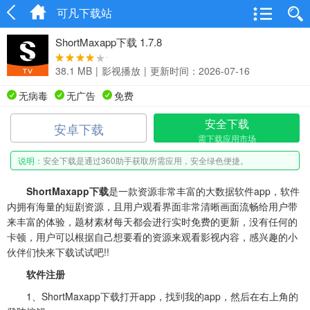
可凡下载站
ShortMaxapp下载 1.7.8
38.1 MB
|
影视播放
|
更新时间：2026-07-16
无病毒
无广告
免费
安全下载
安卓下载
需下载应用市场
说明：
安全下载是通过360助手获取所需应用，安全绿色便捷。
ShortMaxapp下载
是一款资源非常丰富的大数据软件app，软件
内拥有海量的短剧资源，且用户观看界面非常清晰画面流畅给用户带
来丰富的体验，题材素材每天都会进行实时免费的更新，没有任何的
卡顿，用户可以根据自己想要看的资源来观看影视内容，感兴趣的小
伙伴们快来下载试试吧!!
软件注册
1、ShortMaxapp下载打开app，找到我的app，然后在右上角的