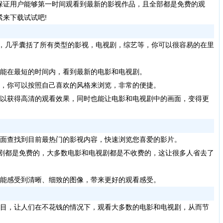
保证用户能够第一时间观看到最新的影视作品，且全部都是免费的观
来下载试试吧!
，几乎囊括了所有类型的影视，电视剧，综艺等，你可以很容易的在里
能在最短的时间内，看到最新的电影和电视剧。
，你可以按照自己喜欢的风格来浏览，非常的便捷。
以获得高清的观看效果，同时也能让电影和电视剧中的画面，变得更
面查找到目前最热门的影视内容，快速浏览您喜爱的影片。
剧都是免费的，大多数电影和电视剧都是不收费的，这让很多人省去了
能感受到清晰、细致的图像，带来更好的观看感受。
目，让人们在不花钱的情况下，观看大多数的电影和电视剧，从而节