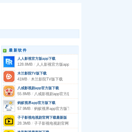
最新软件
人人影视官方版app下载
128.8MB
/
人人影视官方版app下载
木兰影院TV版下载
41MB
/
木兰影院TV版下载
八戒影视剧app官方版下载
55.8MB
/
八戒影视剧app官方版下载
蚂蚁视界app官方版下载
57.9MB
/
蚂蚁视界app官方版下载
子子影视电视剧官网下载最新版
28.3MB
/
子子影视电视剧官网下载最新版