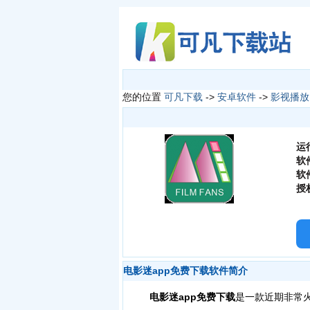
您的位置
可凡下载
->
安卓软件
->
影视播放
运
软
软
授
电影迷app免费下载软件简介
电影迷app免费下载
是一款近期非常