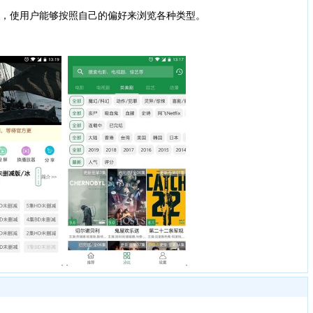
，使用户能够按照自己的偏好来浏览各种类型。