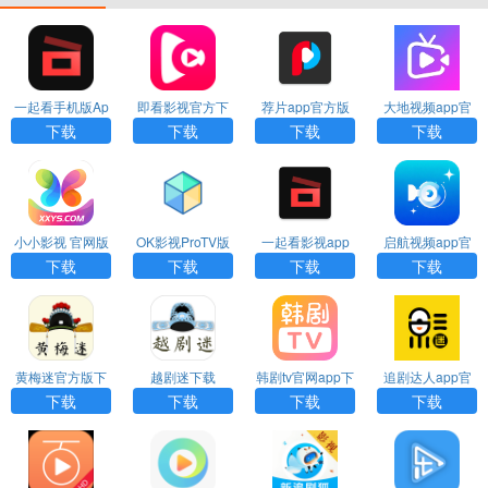
一起看手机版Ap
即看影视官方下
荐片app官方版
大地视频app官
p下载安装免费版
载2025
下载
方下载
下载
下载
下载
下载
小小影视 官网版
OK影视ProTV版
一起看影视app
启航视频app官
下载2026
官方下载
官方下载最新版
方下载
下载
下载
下载
下载
本
黄梅迷官方版下
越剧迷下载
韩剧tv官网app下
追剧达人app官
载
载
方正版下载
下载
下载
下载
下载