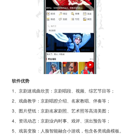
软件优势
1、京剧迷戏曲欣赏：京剧唱段、视频、综艺节目等；
2、戏曲教学：京剧唱腔介绍、名家教唱、伴奏等；
3、图片壁纸：京剧名家剧照、艺术照等高清美图；
4、资讯动态：京剧业内时事、戏评、演出预告等；
5、戏装变脸：人脸智能融合小游戏，包含各类戏曲模板。