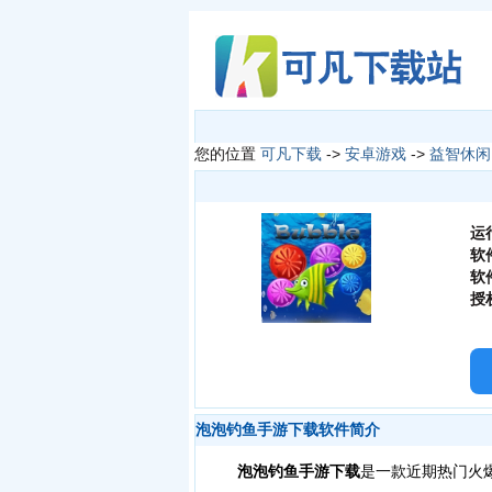
您的位置
可凡下载
->
安卓游戏
->
益智休闲
运
软
软
授
泡泡钓鱼手游下载软件简介
泡泡钓鱼手游下载
是一款近期热门火