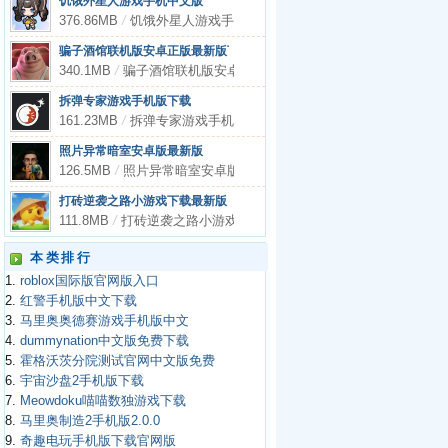
饥饿外星人游戏手机中文版
376.86MB
/
饥饿外星人游戏手机中文版
骗子酒馆联机版安卓正版最新版下载
340.1MB
/
骗子酒馆联机版安卓正版最新版下载
拆弹专家游戏手机版下载
161.23MB
/
拆弹专家游戏手机版下载
照片异常暗室安卓版最新版
126.5MB
/
照片异常暗室安卓版最新版
打砖逆袭之路小游戏下载最新版
111.8MB
/
打砖逆袭之路小游戏下载最新版
本类排行
1.
roblox国际版官网版入口
2.
红警手机版中文下载
3.
马里奥奥德赛游戏手机版中文
4.
dummynation中文版免费下载
5.
霍格沃茨分院测试官网中文版免费
6.
宇宙沙盘2手机版下载
7.
Meowdoku喵喵数独游戏下载
8.
马里奥制造2手机版2.0.0
9.
奇趣电玩手机版下载官网版