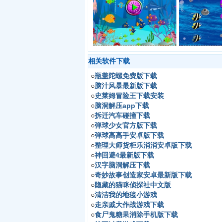
相关软件下载
○
瓶盖陀螺免费版下载
○
脑汁风暴最新版下载
○
史莱姆冒险王下载安装
○
脑洞解压app下载
○
拆迁汽车碰撞下载
○
弹球少女官方版下载
○
弹球高高手安卓版下载
○
整理大师货柜乐消消安卓版下载
○
神回避4最新版下载
○
汉字脑洞解压下载
○
奇妙故事创造家安卓最新版下载
○
隐藏的猫咪侦探社中文版
○
清洁我的地毯小游戏
○
走亲戚大作战游戏下载
○
食尸鬼糖果消除手机版下载