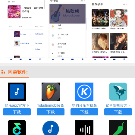
同类软件:
简乐app官方下
flstudiomobile免
酷狗音乐车机版
鲨鱼影视官方正
载
费版下载
官网下载
版下载
下载
下载
下载
下载