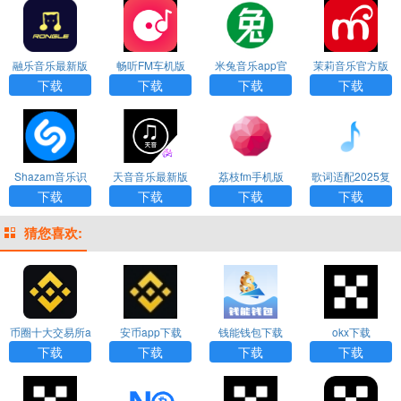
融乐音乐最新版
畅听FM车机版
米兔音乐app官
茉莉音乐官方版
下载
方下载
下载
下载
下载
下载
Shazam音乐识
天音音乐最新版
荔枝fm手机版
歌词适配2025复
别下载
下载
活归来版
下载
下载
下载
下载
猜您喜欢:
币圈十大交易所a
安币app下载
钱能钱包下载
okx下载
pp下载
下载
下载
下载
下载