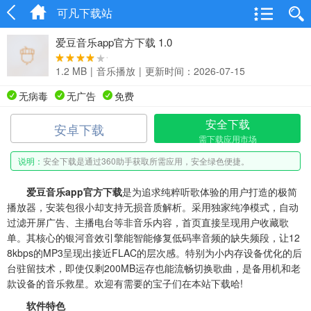
可凡下载站
爱豆音乐app官方下载 1.0
1.2 MB
|
音乐播放
|
更新时间：2026-07-15
无病毒
无广告
免费
安全下载
安卓下载
需下载应用市场
说明：
安全下载是通过360助手获取所需应用，安全绿色便捷。
爱豆音乐app官方下载
是为追求纯粹听歌体验的用户打造的极简
播放器，安装包很小却支持无损音质解析。采用独家纯净模式，自动
过滤开屏广告、主播电台等非音乐内容，首页直接呈现用户收藏歌
单。其核心的银河音效引擎能智能修复低码率音频的缺失频段，让12
8kbps的MP3呈现出接近FLAC的层次感。特别为小内存设备优化的后
台驻留技术，即使仅剩200MB运存也能流畅切换歌曲，是备用机和老
款设备的音乐救星。欢迎有需要的宝子们在本站下载哈!
软件特色‌