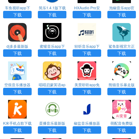
车鱼视听app下
简乐1.4.1版下载
HXAudio Pro安
泡椒音乐app官
载官网版
卓版
网下载
下载
下载
下载
下载
dj多多最新版
蜜獾音乐app下
轻听音乐app下
鲨鱼影视官方正
载免费
载最新版
版下载
下载
下载
下载
下载
空痕音乐播放器
唱唱启蒙英语ap
美景听听app免
熊猫音乐暴走版
免费版
p官方下载
费版下载
下载
下载
下载
下载
K米手机点歌下载
蛋播音乐最新版
椒盐音乐播放器
萌配音免费版
安装
下载
旧版
下载
下载
下载
下载