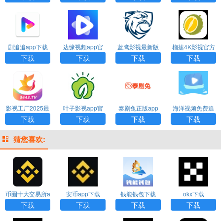
剧追追app下载
边缘视频app官
蓝鹰影视最新版
榴莲4K影视官方
官方版
方免费下载追剧
本下载
下载
下载
下载
下载
下载
影视工厂2025最
叶子影视app官
泰剧兔正版app
海洋视频免费追
新版
方下载
下载
剧app下载
下载
下载
下载
下载
猜您喜欢:
币圈十大交易所a
安币app下载
钱能钱包下载
okx下载
pp下载
下载
下载
下载
下载