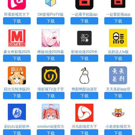
即看影视官方下
OK影视ProTV版
一起看手机版ap
一起看影视app
载2025
官方下载
p官网版下载
官方下载最新版
下载
下载
下载
下载
本
蒙太奇影视2025
稀饭动漫2026最
影迷动漫2025年
追剧达人tv版
最新版本下载
新版
最新版本
下载
下载
下载
下载
囧次元纯净版20
喵影视TV盒子官
鸭梨鸭梨动漫官
天天美剧app官
25最新版
方版
网正版
网下载
下载
下载
下载
下载
剧白白追剧软件
omofun动漫官方
河马剧场官方下
小老虎影视官方
下载
版下载
载
正版下载
下载
下载
下载
下载