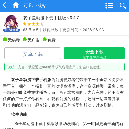
可凡下载站
双子星动漫下载手机版 v6.4.7
68.5 MB
|
影视播放
|
更新时间：2026-08-03
无病毒
无广告
免费
安全下载
安卓下载
需下载应用市场
说明：
安全下载是通过360助手获取所需应用，安全绿色便捷。
双子星动漫下载手机版
为动漫爱好者们带来了一个全新的免费看
番平台，拥有一个极其丰富的动漫资源库，这些资源种类非常多，每
一部番都能免费在线播放，而且画面非常清晰，内容完整，还不会有
任何的广告打扰你看番，在观看动漫的过程中，还能一边发送弹幕，
和其他的观众们一起交流，表达自己的感受和想法，讨论剧情。
软件功能
1.双子星动漫下载手机版紧跟动漫潮流，第一时间更新最新的新