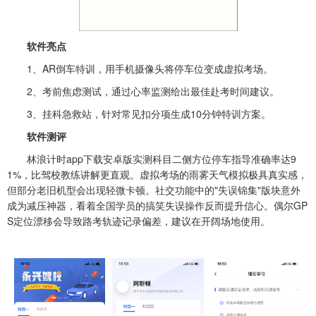
软件亮点‌
1、AR倒车特训，用手机摄像头将停车位变成虚拟考场。
2、考前焦虑测试，通过心率监测给出最佳赴考时间建议。
3、挂科急救站，针对常见扣分项生成10分钟特训方案。
软件测评‌
林浪计时app下载安卓版实测科目二侧方位停车指导准确率达9
1%，比驾校教练讲解更直观。虚拟考场的雨雾天气模拟极具真实感，
但部分老旧机型会出现轻微卡顿。社交功能中的"失误锦集"版块意外
成为减压神器，看着全国学员的搞笑失误操作反而提升信心。偶尔GP
S定位漂移会导致路考轨迹记录偏差，建议在开阔场地使用。