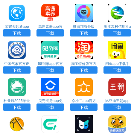
荣耀天际通app
高途素养app官
微密猫海外版
浙江农村信用社a
官方下载
方正版下载安装
pp官方下载
下载
下载
下载
下载
中国气象官方正
58到家app官方
淘宝特价版官方
闲鱼app下载手
版下载
下载
免费下载
机版
下载
下载
下载
下载
种业通2025年最
贝壳找房app免
众小二app官方
比亚迪王朝app
新版本
费下载
版下载
软件下载
下载
下载
下载
下载