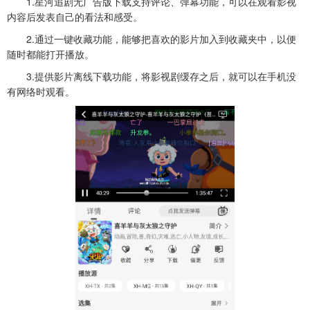
1.星河追剧无广告版下载支持评论、弹幕功能，可以在观看影视
内容后发表自己的看法和感受。
2.通过一键收藏功能，能够把喜欢的影片加入到收藏夹中，以便
随时都能打开播放。
3.提供影片离线下载功能，将影视剧缓存之后，就可以在手机没
有网络时观看。