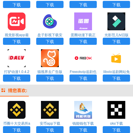
剧下载
方下载最新版
下载
下载
下载
下载
视觉影视app最
盘子影视下载安
蛋圈动漫下载正
光影范儿tv旧版
新下载安装
装
版
下载
下载
下载
下载
下载
打驴动漫1.0.4.2
猫视界去广告版
Freeokvip追剧也
libvio追剧网站免
版本
很ok官网版下载
费追剧在线观看A
下载
下载
下载
下载
PP下载
猜您喜欢:
币圈十大交易所a
安币app下载
钱能钱包下载
okx下载
pp下载
下载
下载
下载
下载