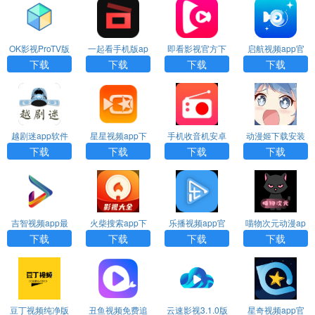
OK影视ProTV版
一起看手机版ap
即看影视官方下
启航视频app官
官方下载
p官网版下载
载2025
方下载
下载
下载
下载
下载
越剧迷app软件
星星视频app下
手机收音机安卓
动漫姬下载安装
免费下载安装
载追剧最新版
版
下载
下载
下载
下载
吉智视频app最
火柴搜索app下
乐播视频app官
喵物次元动漫ap
新版
载
方正版
p官方下载
下载
下载
下载
下载
豆丁视频纯净版
丑鱼视频免费追
云速影视3.1.0版
星奇视频app官