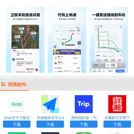
同类软件:
Grab官方下载安
高德顺风车车主a
携程国际版（Tri
祥鹏航空官网下
卓版app
pp官方版最新版
p.com）app
载app
下载
下载
下载
下载