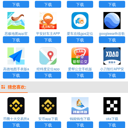
官方版
卓版
最新版
下载
下载
下载
下载
思极地图app官
平安好车主APP
爱车在线gps定位
googleearth谷歌
方下载
官方最新版下载
平台下载
地图下载
下载
下载
下载
下载
高德地图手表版a
经纬度定位app
爱帮公交手机版
小刀智行APP安
pp
下载
下载
卓版下载
下载
下载
下载
下载
猜您喜欢:
币圈十大交易所a
安币app下载
钱能钱包下载
okx下载
pp下载
下载
下载
下载
下载