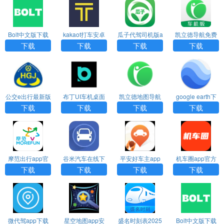
Bolt中文版下载
kakaot打车安卓
瓜子代驾司机版a
凯立德导航免费
下载
pp下载
车机版2024最新
下载
下载
下载
下载
版
公交e出行最新版
布丁UI车机桌面
凯立德地图导航
google earth下
2.0.8版
安卓版
载手机版
下载
下载
下载
下载
摩范出行app官
谷米汽车在线下
平安好车主app
机车圈app官方
方下载
载app下载
官方免费下载
下载
下载
下载
下载
下载
微代驾app下载
星空地图app安
盛名时刻表2025
Bolt中文版下载