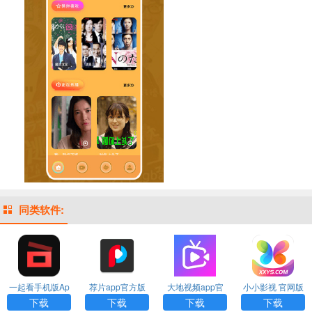
同类软件:
一起看手机版Ap
荐片app官方版
大地视频app官
小小影视 官网版
p下载安装免费版
下载
方下载
下载2026
下载
下载
下载
下载