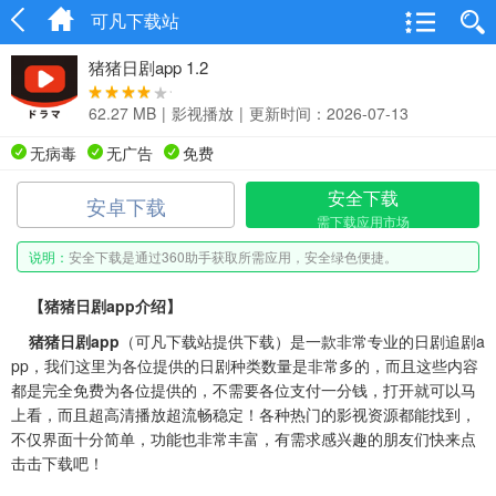
可凡下载站
猪猪日剧app 1.2
62.27 MB
|
影视播放
|
更新时间：2026-07-13
无病毒
无广告
免费
安全下载
安卓下载
需下载应用市场
说明：
安全下载是通过360助手获取所需应用，安全绿色便捷。
【猪猪日剧app介绍】
猪猪日剧app
（可凡下载站提供下载）是一款非常专业的日剧追剧a
pp，我们这里为各位提供的日剧种类数量是非常多的，而且这些内容
都是完全免费为各位提供的，不需要各位支付一分钱，打开就可以马
上看，而且超高清播放超流畅稳定！各种热门的影视资源都能找到，
不仅界面十分简单，功能也非常丰富，有需求感兴趣的朋友们快来点
击击下载吧！