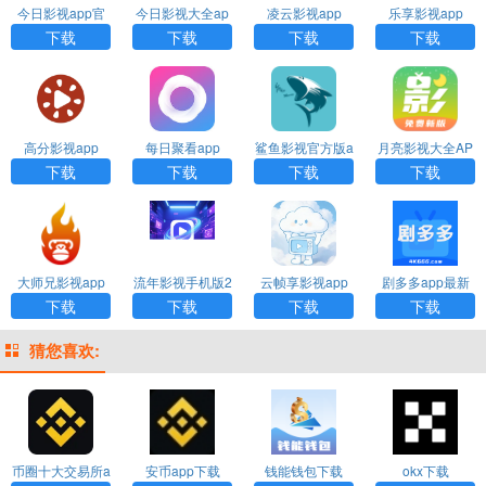
今日影视app官
今日影视大全ap
凌云影视app
乐享影视app
方版下载
p免费下载
下载
下载
下载
下载
高分影视app
每日聚看app
鲨鱼影视官方版a
月亮影视大全AP
pp
P下载官方正版
下载
下载
下载
下载
大师兄影视app
流年影视手机版2
云帧享影视app
剧多多app最新
026下载软件
下载
版下载
下载
下载
下载
下载
猜您喜欢:
币圈十大交易所a
安币app下载
钱能钱包下载
okx下载