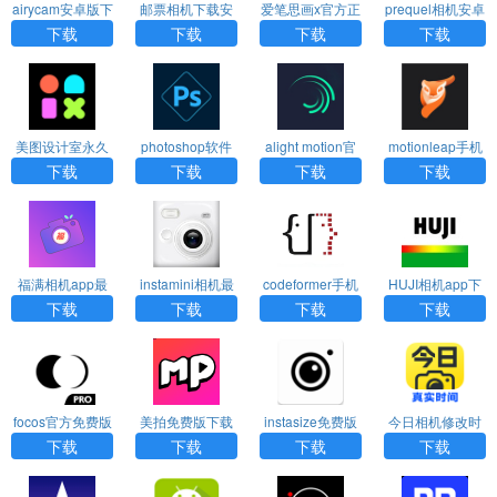
airycam安卓版下
邮票相机下载安
爱笔思画x官方正
prequel相机安卓
载
装手机版
版
版下载
下载
下载
下载
下载
美图设计室永久
photoshop软件
alight motion官
motionleap手机
免费版下载安装
免费版下载
方正版
版下载
下载
下载
下载
下载
福满相机app最
instamini相机最
codeformer手机
HUJI相机app下
新版本
新版本
版下载
载安卓版
下载
下载
下载
下载
focos官方免费版
美拍免费版下载
instasize免费版
今日相机修改时
本下载
间水印下载
下载
下载
下载
下载