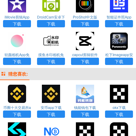
iMovie剪辑App
DroidCam安卓下
ProShot中文版
智能证件照App
下载
载
下载免费版
下载
下载
下载
下载
轻颜相机App免
摸鱼水印相机免
capcut剪辑软件
松下Imageapp安
费版下载安装
费版
下载免费版
卓下载
下载
下载
下载
下载
猜您喜欢:
币圈十大交易所a
安币app下载
钱能钱包下载
okx下载
pp下载
下载
下载
下载
下载