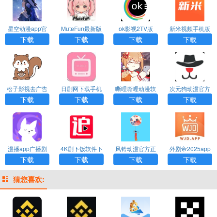
星空动漫app官
MuteFun最新版
ok影视2TV版
新米视频手机版
方下载
本
下载安装
下载
下载
下载
下载
松子影视去广告
日剧网下载手机
嘶哩嘶哩动漫软
次元狗动漫官方
版
版
件官方版
版
下载
下载
下载
下载
漫播app广播剧
4K剧下饭软件下
风铃动漫官方正
外剧帝2025app
下载
载
版
最新版
下载
下载
下载
下载
猜您喜欢: