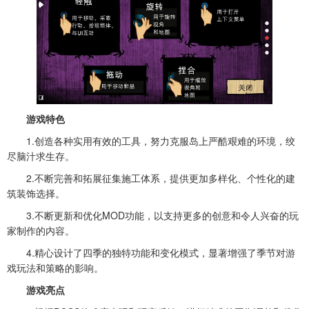
游戏特色
1.创造各种实用有效的工具，努力克服岛上严酷艰难的环境，绞
尽脑汁求生存。
2.不断完善和拓展征集施工体系，提供更加多样化、个性化的建
筑装饰选择。
3.不断更新和优化MOD功能，以支持更多的创意和令人兴奋的玩
家制作的内容。
4.精心设计了四季的独特功能和变化模式，显著增强了季节对游
戏玩法和策略的影响。
游戏亮点