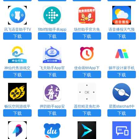
讯飞语音助手TV
fitbit智能手表app
场控助手官方免
语音播报天气预
最新版
下载
费版下载
报下载安装
下载
下载
下载
下载
神仙代售游戏交
飞天助手App官
使命闹钟App下
躺平设计家手机
易平台下载
网版下载
载官网版
版下载
下载
下载
下载
下载
畅玩空间游戏平
押韵助手app安
遥控精灵免红外
星图starchart中
台官网版App下
卓版下载
版下载
文版
下载
下载
下载
下载
载