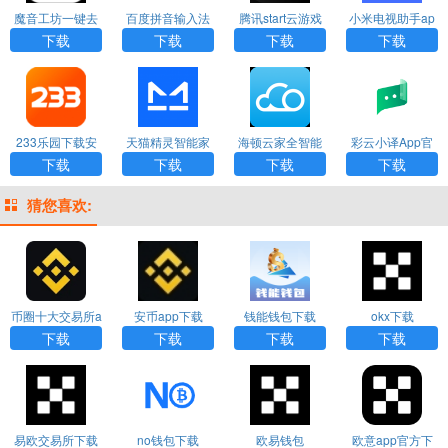
魔音工坊一键去
百度拼音输入法
腾讯start云游戏
小米电视助手ap
水印免费使用下
最新版本下载
手机版下载
p官方下载
下载
下载
下载
下载
载
233乐园下载安
天猫精灵智能家
海顿云家全智能
彩云小译App官
装免费下载
居控制系统下载
手机版下载
网版下载
下载
下载
下载
下载
猜您喜欢:
币圈十大交易所a
安币app下载
钱能钱包下载
okx下载
pp下载
下载
下载
下载
下载
易欧交易所下载
no钱包下载
欧易钱包
欧意app官方下