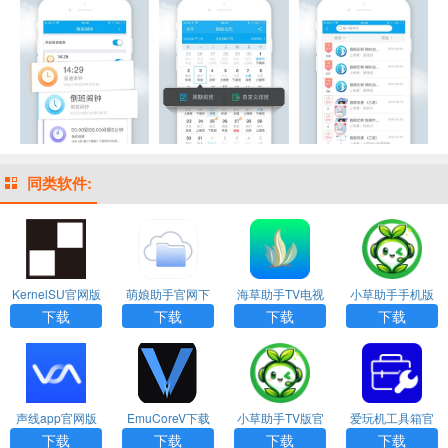
同类软件:
KernelSU官网版
萌娘助手官网下
海草助手TV电视
小草助手手机版
下载
载安装最新版
版下载
官网下载
下载
下载
下载
下载
声线app官网版
EmuCoreV下载
小草助手TV版官
爱玩机工具箱官
下载
方下载
网下载
下载
下载
下载
下载