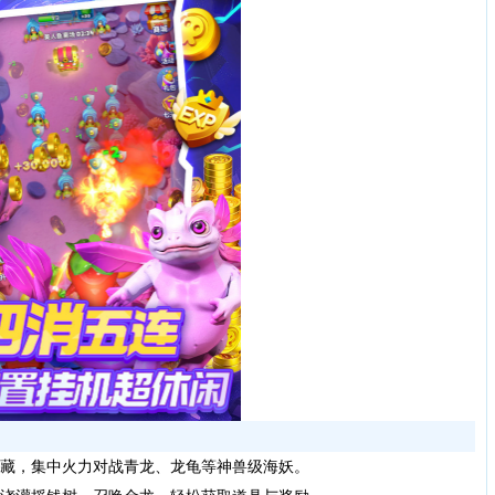
隐藏，集中火力对战青龙、龙龟等神兽级海妖。