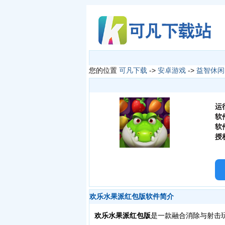
您的位置
可凡下载
->
安卓游戏
->
益智休闲
运
软
软
授
欢乐水果派红包版软件简介
欢乐水果派红包版
是一款融合消除与射击