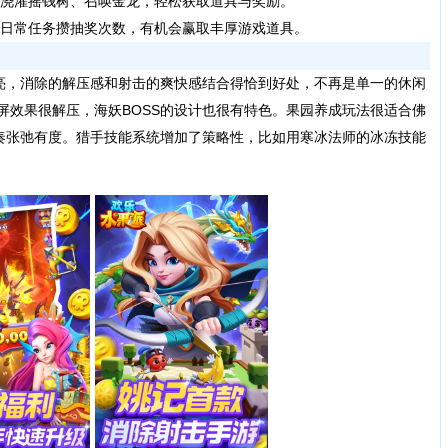
料浇灌摇钱树、召唤金龙，轻松获取道具与奖励。
，日常任务攒抽奖次数，有机会赢取丰厚游戏道具。
亮，消除的解压感和射击的爽快感结合得恰到好处，不再是单一的休闲
屏效果很解压，海妖BOSS的设计也很有特色。果园养成玩法很适合佛
奏张弛有度。猎手技能系统增加了策略性，比如用寒冰法师的冰冻技能