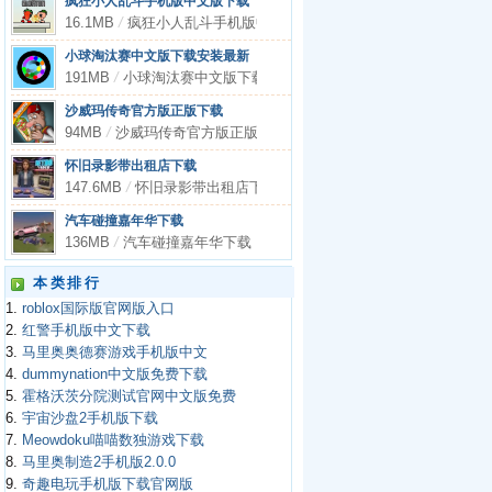
疯狂小人乱斗手机版中文版下载
16.1MB
/
疯狂小人乱斗手机版中文版下载
小球淘汰赛中文版下载安装最新
191MB
/
小球淘汰赛中文版下载安装最新
沙威玛传奇官方版正版下载
94MB
/
沙威玛传奇官方版正版下载
怀旧录影带出租店下载
147.6MB
/
怀旧录影带出租店下载
汽车碰撞嘉年华下载
136MB
/
汽车碰撞嘉年华下载
本类排行
1.
roblox国际版官网版入口
2.
红警手机版中文下载
3.
马里奥奥德赛游戏手机版中文
4.
dummynation中文版免费下载
5.
霍格沃茨分院测试官网中文版免费
6.
宇宙沙盘2手机版下载
7.
Meowdoku喵喵数独游戏下载
8.
马里奥制造2手机版2.0.0
9.
奇趣电玩手机版下载官网版