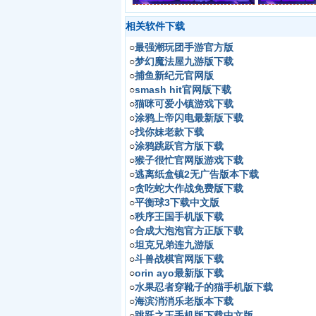
相关软件下载
○
最强潮玩团手游官方版
○
梦幻魔法屋九游版下载
○
捕鱼新纪元官网版
○
smash hit官网版下载
○
猫咪可爱小镇游戏下载
○
涂鸦上帝闪电最新版下载
○
找你妹老款下载
○
涂鸦跳跃官方版下载
○
猴子很忙官网版游戏下载
○
逃离纸盒镇2无广告版本下载
○
贪吃蛇大作战免费版下载
○
平衡球3下载中文版
○
秩序王国手机版下载
○
合成大泡泡官方正版下载
○
坦克兄弟连九游版
○
斗兽战棋官网版下载
○
orin ayo最新版下载
○
水果忍者穿靴子的猫手机版下载
○
海滨消消乐老版本下载
○
跳跃之王手机版下载中文版