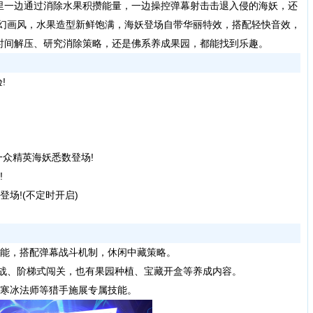
里一边通过消除水果积攒能量，一边操控弹幕射击击退入侵的海妖，还
魔幻画风，水果造型新鲜饱满，海妖登场自带华丽特效，搭配轻快音效，
时间解压、研究消除策略，还是佛系养成果园，都能找到乐趣。
!
一众精英海妖悉数登场!
!
登场!(不定时开启)
技能，搭配弹幕战斗机制，休闲中藏策略。
激战、阶梯式闯关，也有果园种植、宝藏开盒等养成内容。
、寒冰法师等猎手施展专属技能。