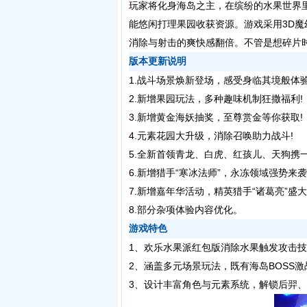
玩家将化身海岛之主，在缤纷的水果世界
能悠闲打理果园收获资源。游戏采用3D
消除与射击的爽快感翻倍。不管是想碎片
版本更新说明
1.战斗场景焕新登场，感受身临其境般体验
2.新增果园玩法，多种趣味机制狂撒福利!
3.新增黄金海妖抽奖，至尊赏金等你获取!
4.元素花园大升级，消除召唤助力战斗!
5.全新首领青龙、白虎、红孩儿、天狗携
6.新增猎手“寒冰法师”，永冻领域强势来袭
7.新增嘉年华活动，精英猎手“诸葛亮”盛大
8.部分杂项体验内容优化。
游戏特色
1、欢乐水果派红包版消除水果触发攻击
2、涵盖多元场景玩法，既有海岛BOSS
3、设计丰富角色与元素系统，解锁后羿