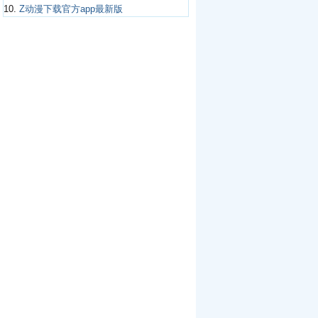
10.
Z动漫下载官方app最新版