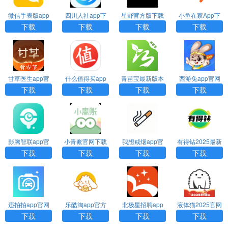
微信手表版app
四川人社app下
星野官方版下载
小鱼在家App下
下载
载官网版
载
下载
下载
下载
下载
甘草医生app官
什么值得买app
青苗宝最新版本
西游兔app官网
方下载
官网下载
下载
下载
下载
下载
下载
影腾智联app官
小青账官网下载
我想戒烟app官
有得钻2025最新
方下载
方下载
版下载
下载
下载
下载
下载
违拍拍app官网
乐酷淘app官方
北极星招聘app
液体猫2025官网
下载安装
下载
官方版
下载
下载
下载
下载
下载