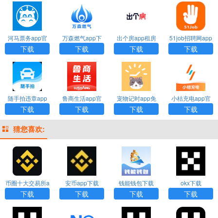
河马票务app官
万森燃气app下
出个房app租房
51job招聘网app
方下载
载最新版
下载
下载
下载
下载
下载
下载
随手拍违章app
鲁商生活app官
宠物记时app免
小桔充电app官
官方版
方正版下载
费版
方下载
下载
下载
下载
下载
猜您喜欢:
币圈十大交易所a
安币app下载
钱能钱包下载
okx下载
pp下载
下载
下载
下载
下载