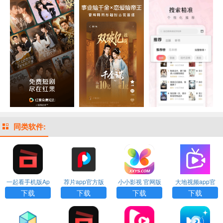
同类软件:
一起看手机版Ap
荐片app官方版
小小影视 官网版
大地视频app官
p下载安装免费版
下载
下载2026
方下载
下载
下载
下载
下载