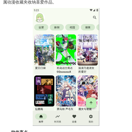
属动漫收藏夹收纳喜爱作品。