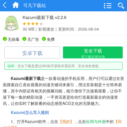
可凡下载站
Kazumi最新下载 v2.2.6
30 MB
|
影视播放
|
更新时间：2026-08-04
无病毒
无广告
免费
安全下载
安卓下载
需下载应用市场
说明：
安全下载是通过360助手获取所需应用，安全绿色便捷。
Kazumi最新下载
是一款看动漫的手机应用，用户们可以通过在里
面搜索自己喜欢观看的动漫关键词来索引，用法安装都是十分简单易
懂，其中内部还有相关的搜藏功能，能方便你下次接着观看，让你不
落下每一集的精彩动漫，一手资讯更是给你打造最新最全的动漫资
讯，让你实时了解新番的动态感受ACG文化的无限魅力。
Kazumi怎么导入规则
1、打开Kazumi软件，点击
【我的】
，点击
应用与外观
中的
【同