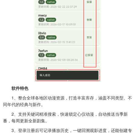
软件特色
1、整合全球各地区动漫资源，打造丰富库存，涵盖不同类型、不
同年代的经典与新作。
2、支持关键词精准搜索，快速锁定心仪动漫，自动推送当季新
番，每周更新全新剧集。
3、登录注册后可记录播放历史，一键回溯观影进度，还能创建专