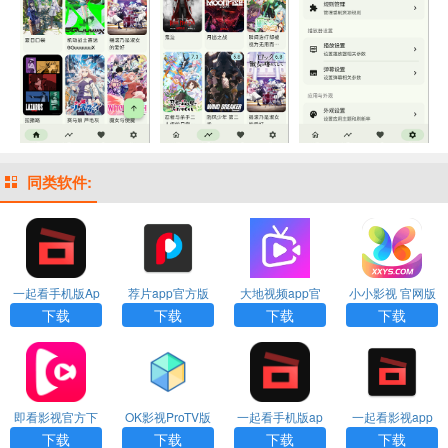
同类软件:
一起看手机版Ap
荐片app官方版
大地视频app官
小小影视 官网版
p下载安装免费版
下载
方下载
下载2026
下载
下载
下载
下载
即看影视官方下
OK影视ProTV版
一起看手机版ap
一起看影视app
载2025
官方下载
p官网版下载
官方下载最新版
下载
下载
下载
下载