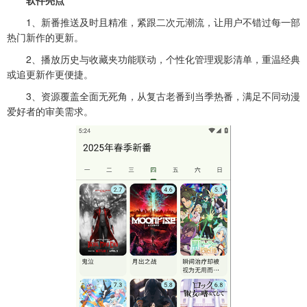
软件亮点
1、新番推送及时且精准，紧跟二次元潮流，让用户不错过每一部
热门新作的更新。
2、播放历史与收藏夹功能联动，个性化管理观影清单，重温经典
或追更新作更便捷。
3、资源覆盖全面无死角，从复古老番到当季热番，满足不同动漫
爱好者的审美需求。