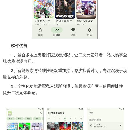
软件优势
1、聚合多地区资源打破观看局限，让二次元爱好者一站式畅享全
球优质动漫内容。
2、智能搜索与精准推送双重加持，减少找番时间，专注沉浸于动
漫世界的乐趣。
3、个性化功能适配私人观影习惯，兼顾资源广度与使用便捷性，
提升二次元体验感。