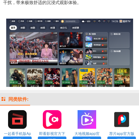
干扰，带来极致舒适的沉浸式观影体验。
同类软件:
一起看手机版Ap
即看影视官方下
大地视频app官
荐片app官方版