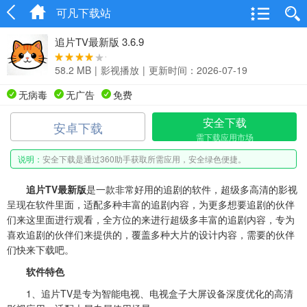
可凡下载站
追片TV最新版 3.6.9
58.2 MB
|
影视播放
|
更新时间：2026-07-19
无病毒
无广告
免费
安全下载
安卓下载
需下载应用市场
说明：
安全下载是通过360助手获取所需应用，安全绿色便捷。
追片TV最新版
是一款非常好用的追剧的软件，超级多高清的影视
呈现在软件里面，适配多种丰富的追剧内容，为更多想要追剧的伙伴
们来这里面进行观看，全方位的来进行超级多丰富的追剧内容，专为
喜欢追剧的伙伴们来提供的，覆盖多种大片的设计内容，需要的伙伴
们快来下载吧。
软件特色
1、追片TV是专为智能电视、电视盒子大屏设备深度优化的高清