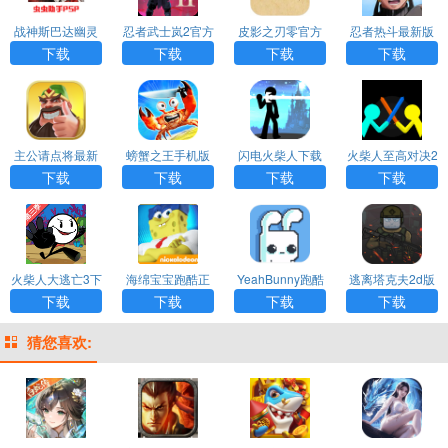
战神斯巴达幽灵
忍者武士岚2官方
皮影之刃零官方
忍者热斗最新版
手机版
版
版下载
下载
下载
下载
下载
下载
主公请点将最新
螃蟹之王手机版
闪电火柴人下载
火柴人至高对决2
版下载
下载
安装
024最新版
下载
下载
下载
下载
火柴人大逃亡3下
海绵宝宝跑酷正
YeahBunny跑酷
逃离塔克夫2d版
载无广告中文版
版下载
游戏最新下载
安卓版下载
下载
下载
下载
下载
猜您喜欢: