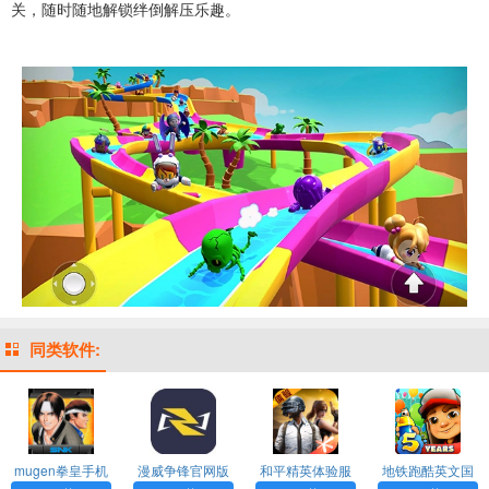
关，随时随地解锁绊倒解压乐趣。
同类软件:
mugen拳皇手机
漫威争锋官网版
和平精英体验服
地铁跑酷英文国