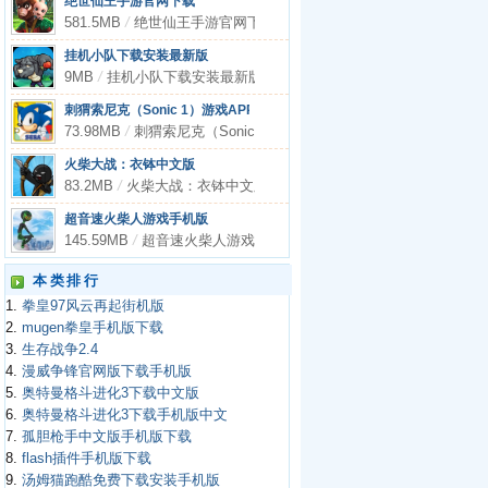
绝世仙王手游官网下载
581.5MB
/
绝世仙王手游官网下载
挂机小队下载安装最新版
9MB
/
挂机小队下载安装最新版
刺猬索尼克（Sonic 1）游戏APP下载
73.98MB
/
刺猬索尼克（Sonic 1）游戏APP下载
火柴大战：衣钵中文版
83.2MB
/
火柴大战：衣钵中文版
超音速火柴人游戏手机版
145.59MB
/
超音速火柴人游戏手机版
本类排行
1.
拳皇97风云再起街机版
2.
mugen拳皇手机版下载
3.
生存战争2.4
4.
漫威争锋官网版下载手机版
5.
奥特曼格斗进化3下载中文版
6.
奥特曼格斗进化3下载手机版中文
7.
孤胆枪手中文版手机版下载
8.
flash插件手机版下载
9.
汤姆猫跑酷免费下载安装手机版