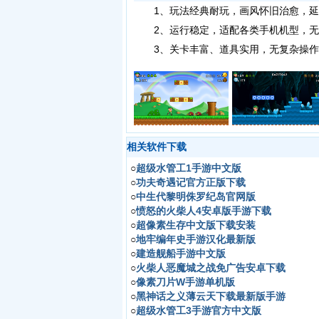
1、玩法经典耐玩，画风怀旧治愈，延
2、运行稳定，适配各类手机机型，无
3、关卡丰富、道具实用，无复杂操作
相关软件下载
○
超级水管工1手游中文版
○
功夫奇遇记官方正版下载
○
中生代黎明侏罗纪岛官网版
○
愤怒的火柴人4安卓版手游下载
○
超像素生存中文版下载安装
○
地牢编年史手游汉化最新版
○
建造舰船手游中文版
○
火柴人恶魔城之战免广告安卓下载
○
像素刀片W手游单机版
○
黑神话之义薄云天下载最新版手游
○
超级水管工3手游官方中文版