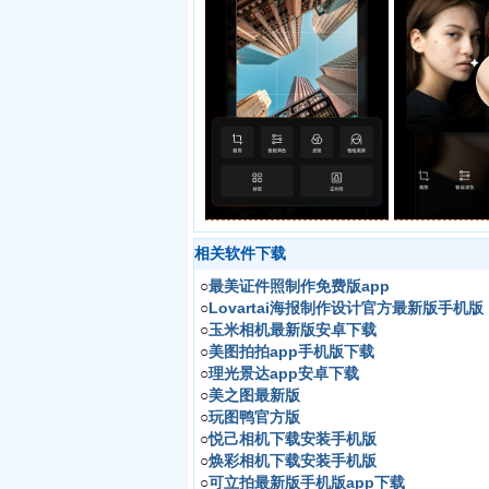
相关软件下载
○
最美证件照制作免费版app
○
Lovartai海报制作设计官方最新版手机版
○
玉米相机最新版安卓下载
○
美图拍拍app手机版下载
○
理光景达app安卓下载
○
美之图最新版
○
玩图鸭官方版
○
悦己相机下载安装手机版
○
焕彩相机下载安装手机版
○
可立拍最新版手机版app下载