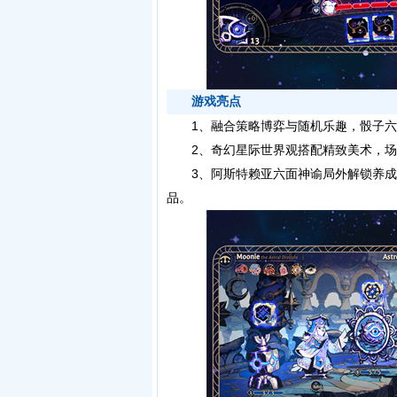
游戏亮点
1、融合策略博弈与随机乐趣，骰子六
2、奇幻星际世界观搭配精致美术，场
3、阿斯特赖亚六面神谕局外解锁养成
品。