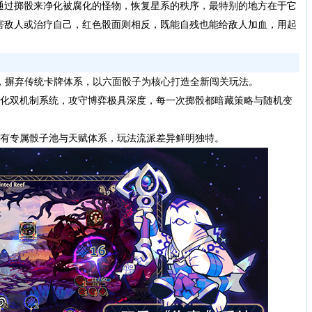
通过掷骰来净化被腐化的怪物，恢复星系的秩序，最特别的地方在于它
害敌人或治疗自己，红色骰面则相反，既能自残也能给敌人加血，用起
游戏，摒弃传统卡牌体系，以六面骰子为核心打造全新闯关玩法。
化双机制系统，攻守博弈极具深度，每一次掷骰都暗藏策略与随机变
有专属骰子池与天赋体系，玩法流派差异鲜明独特。