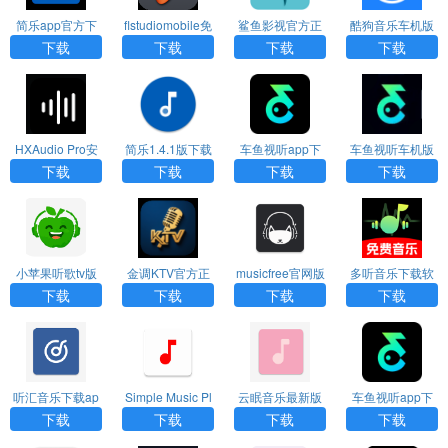
简乐app官方下
flstudiomobile免
鲨鱼影视官方正
酷狗音乐车机版
载
费版下载
版下载
官网下载
下载
下载
下载
下载
HXAudio Pro安
简乐1.4.1版下载
车鱼视听app下
车鱼视听车机版
卓版
载官网版
官网2026
下载
下载
下载
下载
小苹果听歌tv版
金调KTV官方正
musicfree官网版
多听音乐下载软
安卓下载
版下载
最新版下载
件免费版
下载
下载
下载
下载
听汇音乐下载ap
Simple Music Pl
云眠音乐最新版
车鱼视听app下
p最新版
ayer app下载最
载官网版
下载
下载
下载
下载
新版