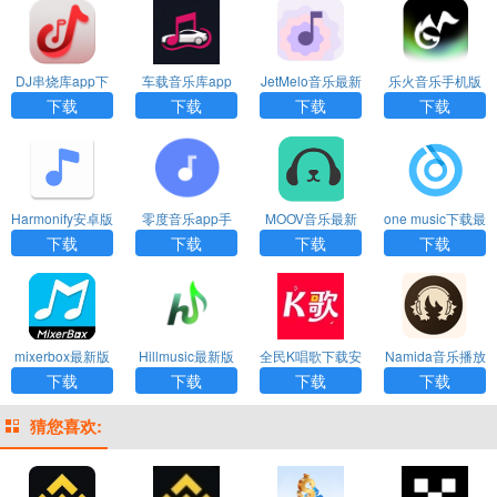
DJ串烧库app下
车载音乐库app
JetMelo音乐最新
乐火音乐手机版
载最新版
下载官网
版手游下载
下载
下载
下载
下载
下载
Harmonify安卓版
零度音乐app手
MOOV音乐最新
one music下载最
app下载
机版下载
版安卓app下载
新版app下载
下载
下载
下载
下载
mixerbox最新版
Hillmusic最新版
全民K唱歌下载安
Namida音乐播放
下载
app下载
装免费版
器app下载
下载
下载
下载
下载
猜您喜欢: