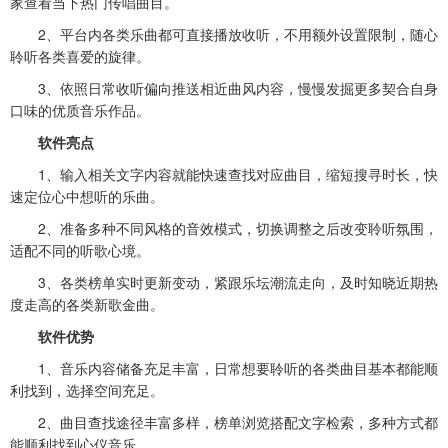
家查看当下热门传唱曲目。
2、平台内各类乐曲都可直接播放收听，不用额外设置限制，随心
聆听各类喜爱的旋律。
3、依照日常收听偏向推送相近曲风内容，慢慢发掘更多契合自身
口味的优质音乐作品。
软件亮点
1、输入相关文字内容就能快速查找对应曲目，缩短搜寻时长，快
速定位心中想听的乐曲。
2、准备多种不同风格的音效模式，切换调整之后改变聆听氛围，
适配不同的听歌心境。
3、各类榜单实时更新变动，紧跟乐坛潮流走向，及时知晓近期热
度走高的各类新歌金曲。
软件优势
1、音乐内容储备充足丰富，日常想要聆听的各类曲目基本都能顺
利找到，选择空间充足。
2、曲目查找途径丰富多样，榜单浏览搭配文字检索，多种方式都
能顺利找到心仪音乐。