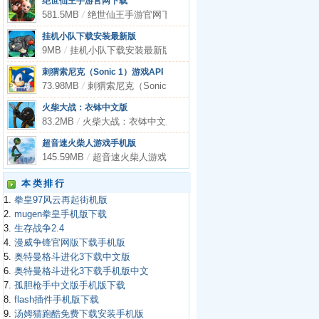
绝世仙王手游官网下载
581.5MB
/
绝世仙王手游官网下载
挂机小队下载安装最新版
9MB
/
挂机小队下载安装最新版
刺猬索尼克（Sonic 1）游戏APP下载
73.98MB
/
刺猬索尼克（Sonic 1）游戏APP下载
火柴大战：衣钵中文版
83.2MB
/
火柴大战：衣钵中文版
超音速火柴人游戏手机版
145.59MB
/
超音速火柴人游戏手机版
本类排行
1.
拳皇97风云再起街机版
2.
mugen拳皇手机版下载
3.
生存战争2.4
4.
漫威争锋官网版下载手机版
5.
奥特曼格斗进化3下载中文版
6.
奥特曼格斗进化3下载手机版中文
7.
孤胆枪手中文版手机版下载
8.
flash插件手机版下载
9.
汤姆猫跑酷免费下载安装手机版