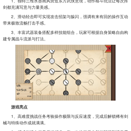
1、独特三维水墨画风营造东方武侠意境，动作格斗玩法让每次挥
剑都充满写意与力量美感。
2、滑动轻击即可实现攻击招架与躲闪，强调有来有回的操作互动
带来极致流畅打击手感。
3、丰富武器装备搭配多样技能组合，玩家可根据自身策略自由构
建专属战斗流派与打法。
游戏亮点
1、高难度挑战任务考验操作极限与反应速度，完成后解锁稀有剑
械与特殊动作成就满满。