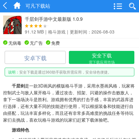
可凡下载站
千层剑手游中文最新版 1.0.9
91.12 MB
|
格斗游戏
|
更新时间：2026-08-03
无病毒
无广告
免费
安全下载
安卓下载
需下载应用市场
说明：
安全下载是通过360助手获取所需应用，安全绿色便捷。
千层剑
是一款3D画风的横版格斗手游，采用水墨画风格，玩家将
控制武士与敌人展开格斗，通过攻击、招架、闪避的操作击败敌人，
拿下一场场决斗是胜利。游戏拥有优秀的打击手感，丰富的武器库进
行选择，还有大量不同的技能进行使用，可以根据装备和技能进行自
由搭配，玩法丰富多样化，而且还有非常多高难度的挑战任务等待玩
家们去挑战，喜欢玩格斗游戏的玩家们赶紧下载体验吧。
游戏特色