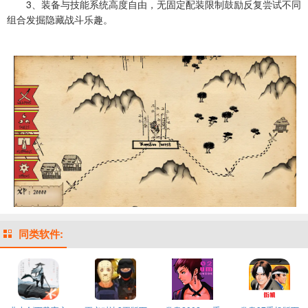
3、装备与技能系统高度自由，无固定配装限制鼓励反复尝试不同
组合发掘隐藏战斗乐趣。
同类软件: