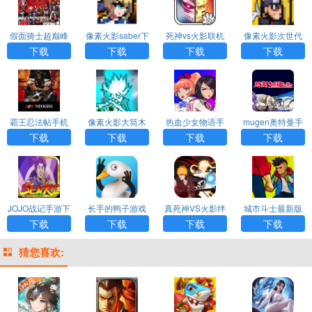
假面骑士超巅峰
像素火影saber下
死神vs火影联机
像素火影次世代
英雄中文版下载
载最新版
版手机版下载中
漂泊带土版下载
下载
下载
下载
下载
正版
文
霸王忍法帖手机
像素火影大筒木
热血少女物语手
mugen奥特曼手
版下载
舍人手游最新版
机版下载
机版下载安装
下载
下载
下载
下载
JOJO战记手游下
长手的鸭子游戏
真死神VS火影绊
城市斗士最新版
载安装
最新版下载
联机版下载
下载安装
下载
下载
下载
下载
猜您喜欢: